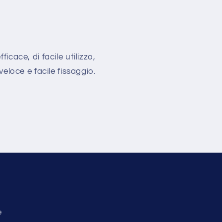
cace, di facile utilizzo,
eloce e facile fissaggio.
g
e