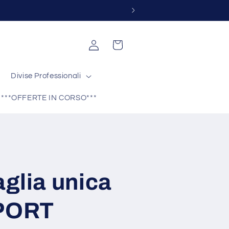
0
Accedi
Carrello
Divise Professionali
***OFFERTE IN CORSO***
aglia unica
PORT