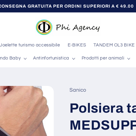
🎁CONSEGNA GRATUITA PER ORDINI SUPERIORI A € 49.0
Joelette turismo accessibile
E-BIKES
TANDEM OL3 BIKE
ndo Baby
Antinfortunistica
Prodotti per animali
Sanico
Polsiera t
MEDSUP