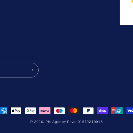
etodi
i
© 2026,
Phi Agency
P.Iva: 01519210916
agamento