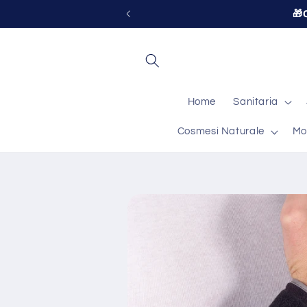
Vai
direttamente
ai contenuti
Home
Sanitaria
Cosmesi Naturale
Mo
Passa alle
informazioni
sul prodotto