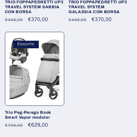
TRIO FOPPAPEDRETTI UP3
TRIO FOPPAPEDRETTI UP3
TRAVEL SYSTEM SABBIA
TRAVEL SYSTEM
CON BORSA
GALASSIA CON BORSA
Prezzo
Prezzo
€370,00
Prezzo
Prezzo
€370,00
€449,00
€449,00
di
scontato
di
scontato
listino
listino
Esaurito
Trio Peg-Perego Book
Smart Vapor modular
Prezzo
Prezzo
€629,00
€759,00
di
scontato