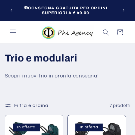
Vai
Per o
direttamente
🎁CONSEGNA GRATUITA PER ORDINI
zio!
ai contenuti
SUPERIORI A € 49.00
Carrello
C
Trio e modulari
o
Scopri i nuovi trio in pronta consegna!
l
l
e
Filtra e ordina
7 prodotti
z
In offerta
In offerta
i