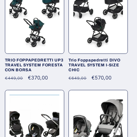
o
n
e
:
TRIO FOPPAPEDRETTI UP3
Trio Foppapedretti DIVO
TRAVEL SYSTEM FORESTA
TRAVEL SYSTEM I-SIZE
CON BORSA
CHIC
Prezzo
Prezzo
€370,00
Prezzo
Prezzo
€570,00
€449,00
€649,00
di
scontato
di
scontato
listino
listino