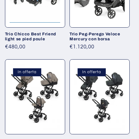
Trio Chicco Best Friend
Trio Peg-Perego Veloce
light se pied poule
Mercury con borsa
Prezzo
€480,00
Prezzo
€1.120,00
di
di
listino
listino
In offerta
In offerta