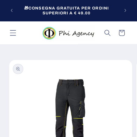
Vai
Per o
direttamente
🎁CONSEGNA GRATUITA PER ORDINI
zio!
ai contenuti
SUPERIORI A € 49.00
Carrello
Passa alle
informazioni
sul prodotto