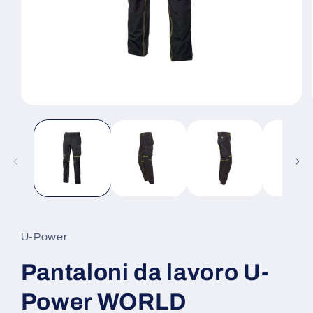
Apri
contenuti
multimediali
1
in
finestra
modale
U-Power
Pantaloni da lavoro U-
Power WORLD