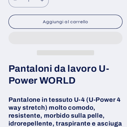
Diminuisci
Aumenta
quantità
quantità
per
per
Pantaloni
Pantaloni
Aggiungi al carrello
da
da
lavoro
lavoro
U-
U-
Power
Power
WORLD
WORLD
Pantaloni da lavoro U-
Power WORLD
Pantalone in tessuto U-4 (U-Power 4
way stretch) molto comodo,
resistente, morbido sulla pelle,
idrorepellente, traspirante e asciuga