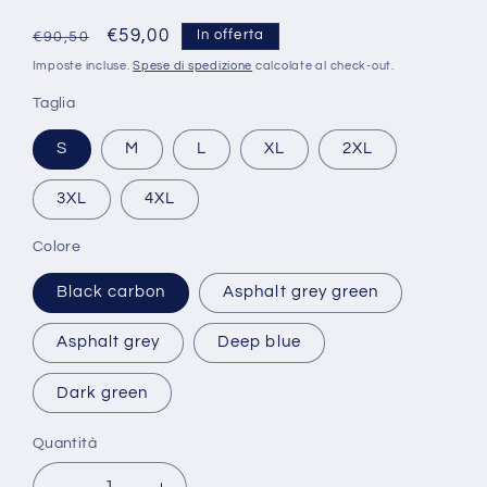
Prezzo
Prezzo
€59,00
In offerta
€90,50
di
scontato
Imposte incluse.
Spese di spedizione
calcolate al check-out.
listino
Taglia
S
M
L
XL
2XL
3XL
4XL
Colore
Black carbon
Asphalt grey green
Asphalt grey
Deep blue
Dark green
Quantità