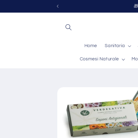
Vai
Per ogni informazio
direttamente
ai contenuti
Home
Sanitaria
Cosmesi Naturale
Mo
Passa alle
informazioni
sul prodotto