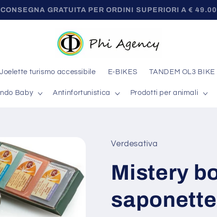
ne contatta il servizio clienti al 3278862151 o scrivi a i
Joelette turismo accessibile
E-BIKES
TANDEM OL3 BIKE
ndo Baby
Antinfortunistica
Prodotti per animali
Verdesativa
Mistery b
saponette