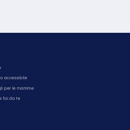
g
e
o accessibile
gli per le mamme
e fai da te