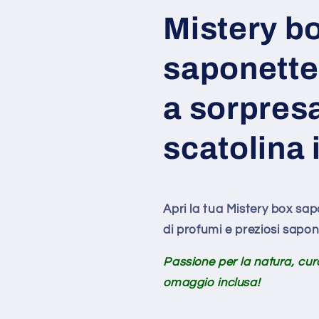
sorpresa
sorpresa
Mistery b
più
più
scatolina
scatolina
saponette
in
in
omaggio
omaggio
a sorpresa
scatolina
Apri la tua Mistery box sa
di profumi e preziosi saponi
Passione per la natura, cura
omaggio inclusa!