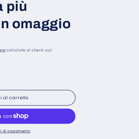
 più
 in omaggio
one
calcolate al check-out.
 al carrello
ni di pagamento