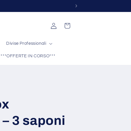
nfo@phiagency.it
Accedi
Carrello
Divise Professionali
***OFFERTE IN CORSO***
ox
 – 3 saponi