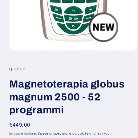
Apri
contenuti
multimediali
1
globus
in
finestra
modale
Magnetoterapia globus
magnum 2500 - 52
programmi
Prezzo
€449,00
di
Imposte incluse.
Spese di spedizione
calcolate al check-out.