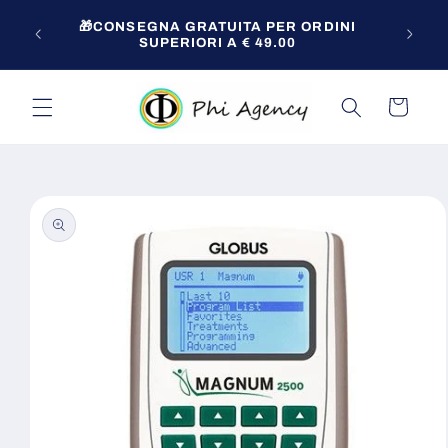
Vai
Per o
direttamente
🎁CONSEGNA GRATUITA PER ORDINI
zio!
ai contenuti
SUPERIORI A € 49.00
Carrello
Passa alle
informazioni
sul prodotto