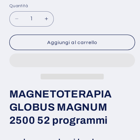
listino
Quantità
Diminuisci
Aumenta
quantità
quantità
per
per
Magnetoterapia
Magnetoterapia
Aggiungi al carrello
globus
globus
magnum
magnum
2500
2500
-
-
52
52
programmi
programmi
MAGNETOTERAPIA
GLOBUS MAGNUM
2500 52 programmi