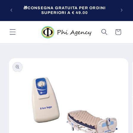
Vai
Per o
direttamente
🎁CONSEGNA GRATUITA PER ORDINI
zio!
ai contenuti
SUPERIORI A € 49.00
Carrello
Passa alle
informazioni
sul prodotto