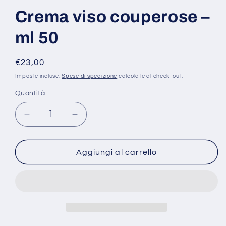
finestra
modale
Crema viso couperose –
ml 50
Prezzo
€23,00
di
Imposte incluse.
Spese di spedizione
calcolate al check-out.
listino
Quantità
Diminuisci
Aumenta
quantità
quantità
per
per
Crema
Crema
Aggiungi al carrello
viso
viso
couperose
couperose
–
–
ml
ml
50
50