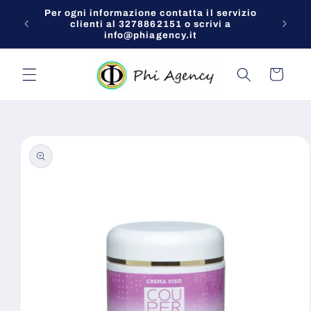
Vai
Per ogni informazione contatta il servizio
direttamente
NI
clienti al 3278862151 o scrivi a
ai contenuti
info@phiagency.it
Carrello
Passa alle
informazioni
sul prodotto